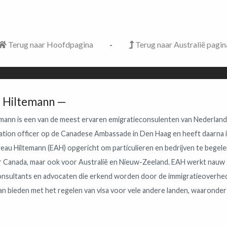
Terug naar Hoofdpagina
-
Terug naar Australië pagin
l Hiltemann
emann is een van de meest ervaren emigratieconsulenten van Nederland.
ration officer op de Canadese Ambassade in Den Haag en heeft daarna 
eau Hiltemann (EAH) opgericht om particulieren en bedrijven te begelei
r Canada, maar ook voor Australië en Nieuw-Zeeland. EAH werkt nauw
onsultants en advocaten die erkend worden door de immigratieoverhed
an bieden met het regelen van visa voor vele andere landen, waaronder