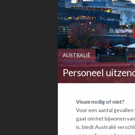
AUSTRALIË
Personeel uitzen
Visum nodig of niet?
Voor een aantal gevallen 
gaat om het bijwonen va
is, biedt Australië versch