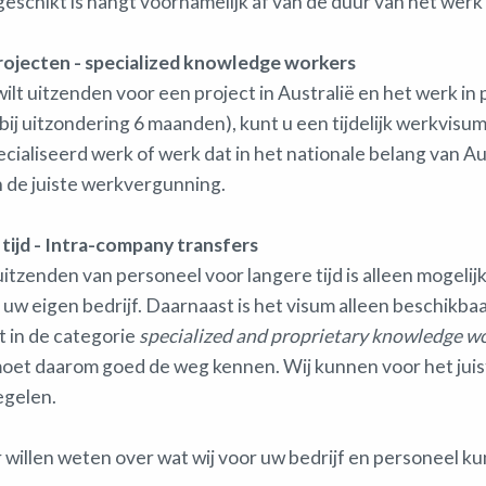
schikt is hangt voornamelijk af van de duur van het werk 
ojecten - specialized knowledge workers
ilt uitzenden voor een project in Australië en het werk in p
ij uitzondering 6 maanden), kunt u een tijdelijk werkvisum
cialiseerd werk of werk dat in het nationale belang van Aus
n de juiste werkvergunning.
tijd - Intra-company transfers
tzenden van personeel voor langere tijd is alleen mogelijk
van uw eigen bedrijf. Daarnaast is het visum alleen beschikb
t in de categorie
specialized and proprietary knowledge w
moet daarom goed de weg kennen. Wij kunnen voor het juist
egelen.
r willen weten over wat wij voor uw bedrijf en personeel 