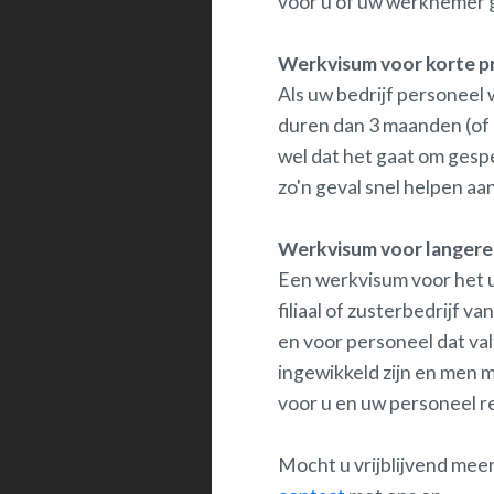
voor u of uw werknemer ge
Werkvisum voor korte pr
Als uw bedrijf personeel w
duren dan 3 maanden (of b
wel dat het gaat om gespe
zo'n geval snel helpen aa
Werkvisum voor langere 
Een werkvisum voor het ui
filiaal of zusterbedrijf 
en voor personeel dat val
ingewikkeld zijn en men 
voor u en uw personeel r
Mocht u vrijblijvend mee