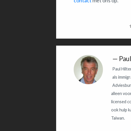
contact
met ons op.
Pau
Paul Hilt
als immig
Adviesbur
alleen voo
licensed c
ook hulp k
Taiwan.