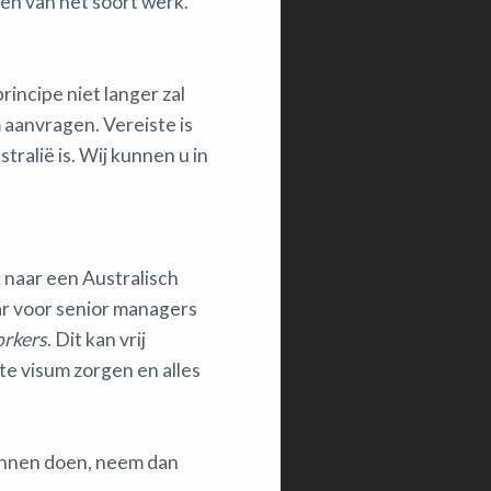
en van het soort werk.
rincipe niet langer zal
 aanvragen. Vereiste is
tralië is. Wij kunnen u in
 naar een Australisch
aar voor senior managers
orkers
. Dit kan vrij
e visum zorgen en alles
kunnen doen, neem dan