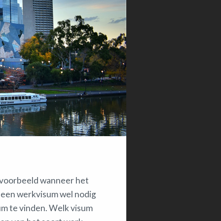
ijvoorbeeld wanneer het
 een werkvisum wel nodig
isum te vinden. Welk visum